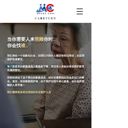
当你需要人来
照顾
你时...
你会找
谁
...
我们身处一个老龄化社会，但我们大部分人都没有经过培训，去处理
照护长者事宜。
每个家庭里的家庭成员人数急剧下降，而没有人准备好承担照护家里
长者的责任。
而那些承担了这个责任的家庭成员，或许还需要因此而放弃自己的事
业。甚至，有些家庭照护者，由于照护过程中身心疲惫，会比他所照
顾的人更早逝！
我们需要更多经过培训的专业照护人员