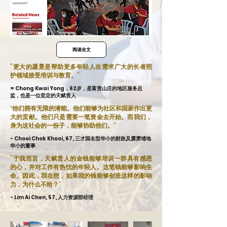
阅读全文
"更大的愿景是帮助更多年轻人在需求广大的长者照
护领域接受培训与教育。"
= Chong Kwai Yong，62岁，是富贵山庄的地区服务总
监，也是一位坚定的天赋贵人
“他们拥有无限的潜能。他们能够为社区和国家作出更
大的贡献。他们只是需要一笔资金去开始。而我们，
身为这社会的一份子，能够协助他们。”
- Chooi Chok Khooi, 67, 三才国名型华小的财政及霹雳埔地
华小的董事
"于我而言，天赋贵人的金钱能够培训一群具有感恩
的心，并对工作有热忱的年轻人。这笔钱能够影响生
命。因此，我在想，如果我的钱能够创造这样的影响
力，为什么不给？”
- Lim Ai Chen, 57, 人力资源部经理