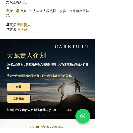
为专业照护员。
和他一起
改变一个人年轻人的选择，改善一代乐龄者的待
遇。
#更多
天赋贵人
#更多
照护员
天赋贵人企划
支持这份使命；赞助更多照护员接受培训，为马来西亚的乐龄人口服
务。
培训一群值得信赖的照护员，而你的付出终将有所回报。
传单
立即赞助
与我们的天赋贵人企划代表通电
@
011 - 3301 9681
分享这份使命