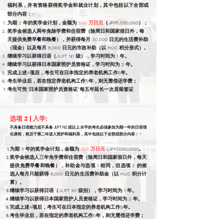
福利系，并有资格获得奖学金和就业计划，其中包括以下全部或
部分内容：-
为期 2 年的奖学金计划，金额为
500 万日元
（JPY5,000,000）
；
奖学金候选人两年免除学费和住宿费（除周日和国家假日外，每
天提供免费早餐和晚餐），并获得每月 30,000 日元的生活费补助
（现金）以及每月 8,000 日元的市政补助（以 HUC 积分形式）。
继续学习以获得日语（JLPT N1 级），学习时间为 1 年。
继续学习以获得日本国家照护员资格证，学习时间为 2 年。
完成上述4项后，考生可在日本指定的养老机构工作5年。
考生毕业后，若在指定养老机构工作5年，则无需偿还学费；
考生可凭“日本国家照护员资格证”每五年延长一次居留签证
选项 2 | 入学:
不具备日语能力或不具备 JLPT N2 或以上水平的考生必须参加为期一年的日语强
化课程，然后于第二年进入照护和福利系，其中包括以下全部或部分内容： -
为期 3 年的奖学金计划，金额为
700 万日元
(JPY7,000,000)。
奖学金候选人三年免学费和住宿费（除周日和国家假日外，每天
提供免费早餐和晚餐），补助金与选项 1 相同，但选项 2 的候
选人每月只能获得 8,000 日元的生活费补助金（以 HUC 积分计
算）。
继续学习以获得日语（JLPT N1 级别），学习时间为 1 年。
继续学习以获得日本国家照护人员资格证，学习时间为 2 年。
完成上述4项后，考生可在日本指定的养老机构工作5年。
考生毕业后，若在指定的养老机构工作5年，则无需偿还学费；