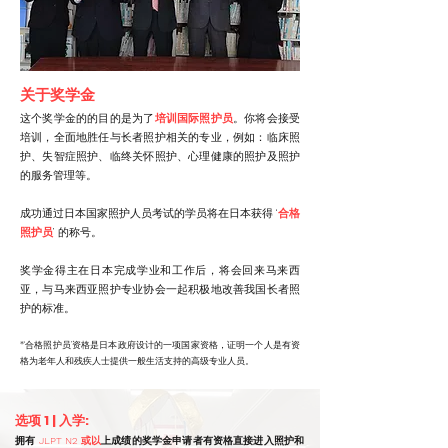
关于奖学金
这个奖学金的的目的是为了
培训国际照护员
。你将会接受
培训，全面地胜任与长者照护相关的专业，例如：临床照
护、失智症照护、临终关怀照护、心理健康的照护及照护
的服务管理等。
成功通过日本国家照护人员考试的学员将在日本获得 ‘
合格
照护员
’ 的称号。
奖学金得主在日本完成学业和工作后，将会回来马来西
亚，与马来西亚照护专业协会一起积极地改善我国长者照
护的标准。
*‘合格照护员’资格是日本政府设计的一项国家资格
，证明一个人是有资
格为老年人和残疾人士提供一般生活支持的高级专业人员。
选项 1 | 入学:
拥有
JLPT N2 或以
上成绩的奖学金申请者有资格直接进入照护和