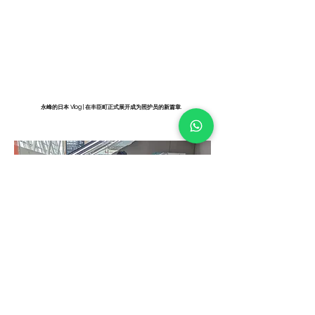
永峰的日本 Vlog | 在丰臣町正式展开成为照护员的新篇章.
永峰在旭川机场迎接新学员 - Fadli & Nadrah ，并带我们逛逛日本的好去处！
FADLI BIN AHMAD
我想要在日本学习最优良的照护技巧，以便有天能为马来西亚的长者服
务！