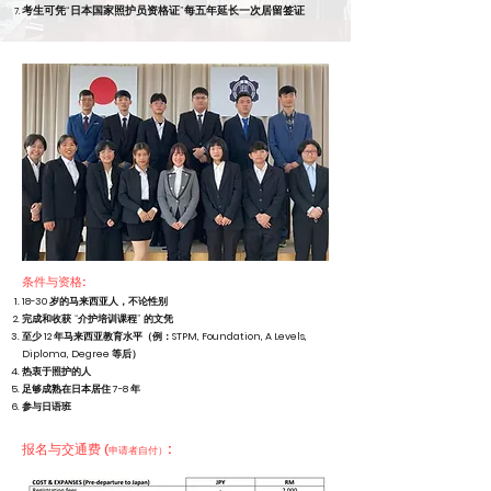
考生可凭“日本国家照护员资格证”每五年延长一次居留签证
条件与资格:
18-30 岁的马来西亚人，不论性别
​完成和收获 “介护培训课程” 的文凭
至少 12 年马来西亚教育水平（例：STPM, Foundation, A Levels,
Diploma, Degree 等
后）
热衷于照护的人
足够成熟在日本居住 7-8 年
参与日语班
报名与交通费
:
(申请者自付）